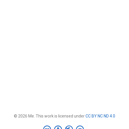
© 2026 Me. This work is licensed under
CC BY NC ND 4.0