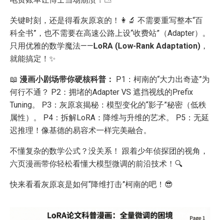
关键时刻，还是得看灰原哀的！👩‍🔬 不需要重写整本“百
科全书”，也不需要在高速公路上设“收费站”（Adapter）。
只用优雅的数学魔法——
LoRA (Low-Rank Adaptation)
，
就能搞定！✨
📖
漫画小剧场带你硬核科普：
P1：柯南的“大力出奇迹”为
何行不通？ P2：拥堵的Adapter VS 遮挡视线的Prefix
Tuning。 P3：灰原哀揭秘：模型变化的“影子”秘密（低秩
属性）。 P4：拆解LoRA：降维与升维的艺术。 P5：无延
迟推理！像基德的易容术一样完美融合。
不懂复杂的数学公式？没关系！ 跟着少年侦探团的视角，
六页漫画带你轻松看懂大模型微调的前沿技术！🔍
快来看看灰原哀是如何“降维打击”柯南的吧！😎