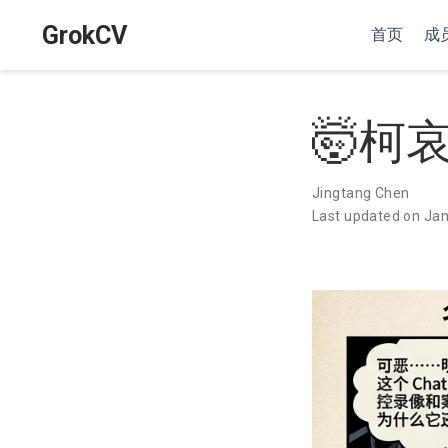
GrokCV
首页
成
🤯柯
Jingtang Chen
Last updated on Jan