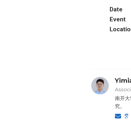
Date
Event
Locatio
Yimi
Associ
南开大
究。